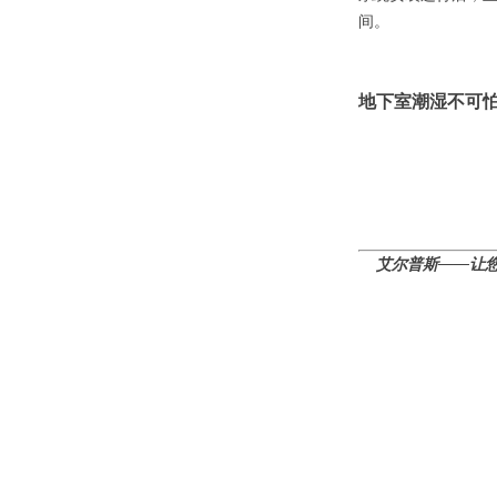
间。
地下室潮湿不可
艾尔普斯——让