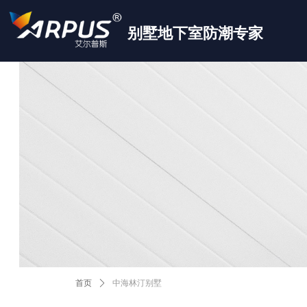
别墅地下室防潮专家
首页
ꄲ
中海林汀别墅