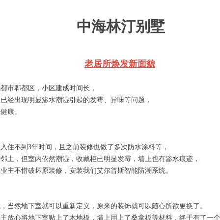
中海林汀别墅
老居所焕发新面貌
成都市郫都区，小区建成时间长，
室已经出现明显渗水潮湿引起的发霉、异味等问题，
体健康。
入住不到3年时间，且之前装修也做了多次防水涂料等，
壁邻土，但室内依然潮湿，收藏柜已明显发霉，墙上也有渗水痕迹，
，业主不惜破坏原装修，安装我们艾尔普斯智能防潮系统。
统，当然地下室就可以重新定义，原来的装饰就可以随心所欲更换了。
业主放心将地下室贴上了木地板，墙上用上了桑拿板等材料，终于有了一