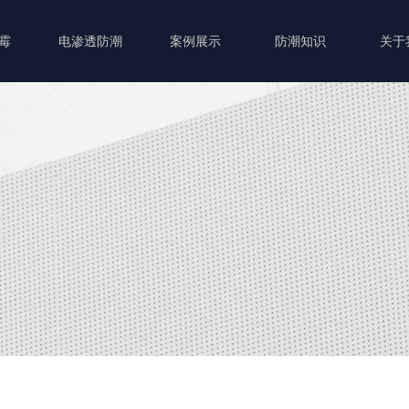
霉
电渗透防潮
案例展示
防潮知识
关于